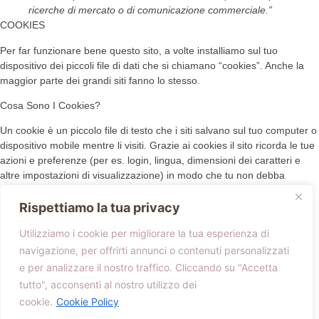
ricerche di mercato o di comunicazione commerciale.”
COOKIES
Per far funzionare bene questo sito, a volte installiamo sul tuo
dispositivo dei piccoli file di dati che si chiamano “cookies”. Anche la
maggior parte dei grandi siti fanno lo stesso.
Cosa Sono I Cookies?
Un cookie è un piccolo file di testo che i siti salvano sul tuo computer o
dispositivo mobile mentre li visiti. Grazie ai cookies il sito ricorda le tue
azioni e preferenze (per es. login, lingua, dimensioni dei caratteri e
altre impostazioni di visualizzazione) in modo che tu non debba
reinserirle quando torni sul sito o navighi da una pagina all’altra.
Rispettiamo la tua privacy
Come Utilizziamo I Cookies?
Utilizziamo i cookie per migliorare la tua esperienza di
In alcune pagine utilizziamo i cookies per ricordare:
navigazione, per offrirti annunci o contenuti personalizzati
le preferenze di visualizzazione, per es. le impostazioni del
e per analizzare il nostro traffico. Cliccando su "Accetta
contrasto o le dimensioni dei caratteri
tutto", acconsenti al nostro utilizzo dei
se hai già risposto a un sondaggio pop-up sull’utilità dei
cookie.
Cookie Policy
contenuti trovati, per evitare di riproportelo